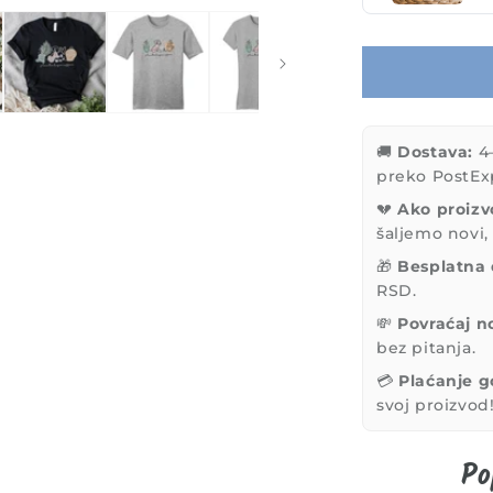
🚚
Dostava:
4–
preko PostEx
💔
Ako proizv
šaljemo novi,
🎁
Besplatna 
RSD.
💸
Povraćaj n
bez pitanja.
💳
Plaćanje g
svoj proizvod
Po