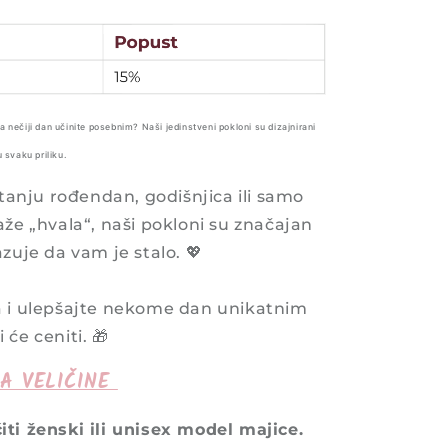
a nečiji dan učinite posebnim? Naši
jedinstveni
pokloni su dizajnirani
u svaku priliku.
itanju rođendan, godišnjica ili samo
aže „hvala“, naši pokloni su značajan
zuje da vam je stalo. 💖
a i ulepšajte nekome dan unikatnim
će ceniti. 🎁
A VELIČINE
ti ženski ili unisex model majice.