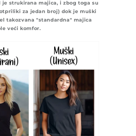
je strukirana majica, i zbog toga su
otpriliki za jedan broj) dok je muški
el takozvana "standardna" majica
ole veći komfor.