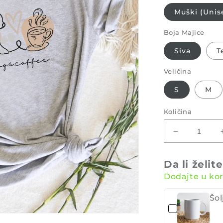
Muški (Unis
Boja Majice
Siva
T
Veličina
S
M
Količina
Smanjite
količinu
ovog
Da li želit
Plants,
Dodajte u kor
dogs,
coffee
Majica
Šol
proizvoda