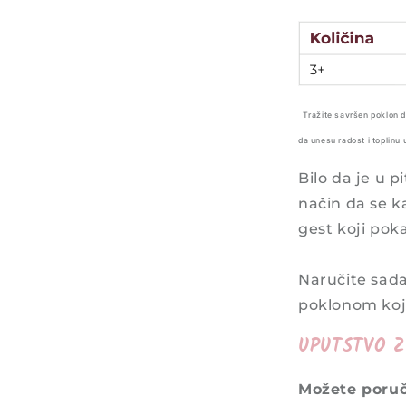
Tražite savršen poklon d
da unesu radost i toplinu 
Bilo da je u p
način da se k
gest koji poka
Naručite sad
poklonom koji 
UPUTSTVO Z
Možete poruči