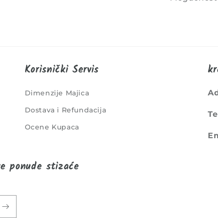
Korisnički Servis
kr
A
Dimenzije Majica
Dostava i Refundacija
Te
Ocene Kupaca
Em
ve ponude stizaće