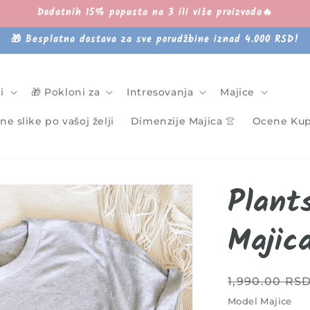
Dodatnih 15% popusta na 3 ili više proizvoda🔥
🎁 Besplatna dostava za sve porudžbine iznad 4.000 RSD!
i
🎁 Pokloni za
Intresovanja
Majice
ne slike po vašoj želji
Dimenzije Majica 👚
Ocene Kup
Plant
Majic
Cena
1,990.00 RS
Model Majice