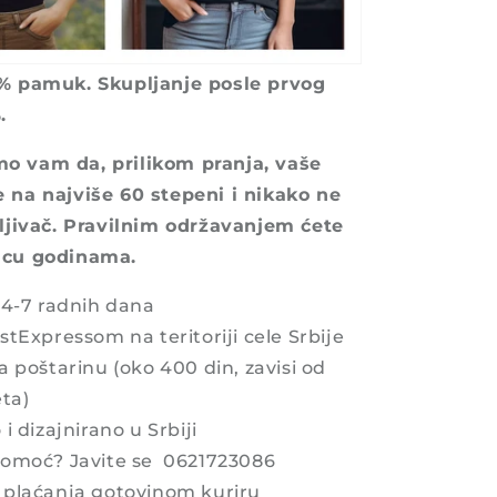
0% pamuk. Skupljanje posle prvog
%.
o vam da, prilikom pranja, vaše
e na najviše 60 stepeni i
nikako ne
eljivač. Pravilnim održavanjem ćete
icu godinama.
 4-7 radnih dana
tExpressom na teritoriji cele Srbije
a poštarinu (oko
4
00 din, zavisi od
ta)
i dizajnirano u Srbiji
omoć? Javite se 0621723086
plaćanja gotovinom kuriru