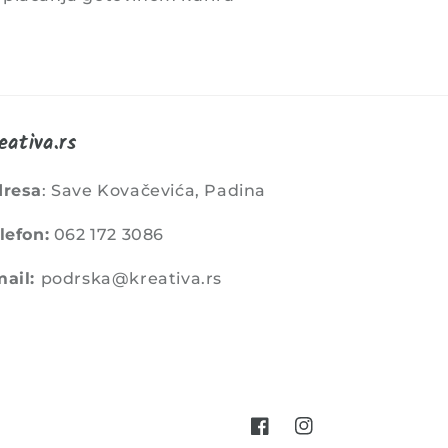
eativa.rs
dresa
: Save Kovačevića, Padina
lefon:
062 172 3086
ail:
podrska@kreativa.rs
Facebook
Instagram