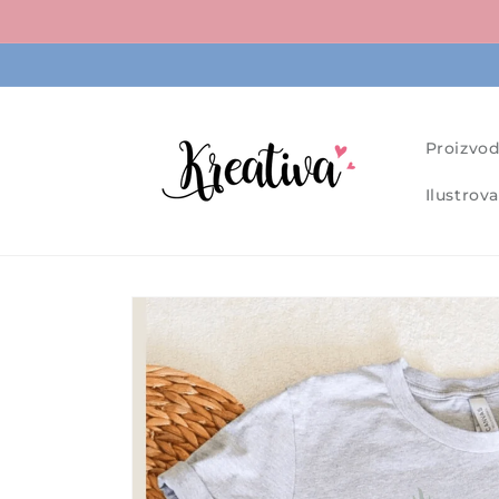
Skip to
content
Proizvod
Ilustrova
Skip to
product
information