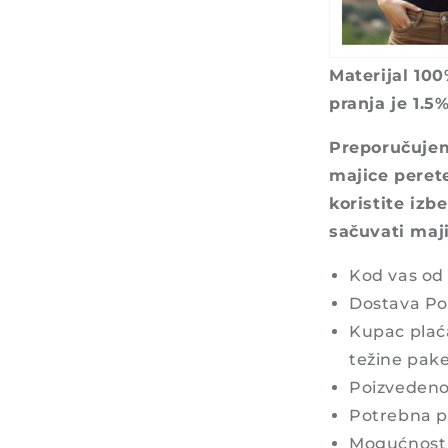
Materijal 10
pranja je 1.5
Preporučujem
majice peret
koristite izb
sačuvati maj
Kod vas od
Dostava Pos
Kupac plać
težine pake
Poizvedeno 
Potrebna p
Mogućnost 