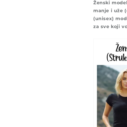
Ženski model 
manje i uže (
(unisex) mod
za sve koji v