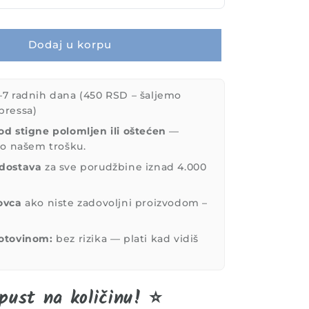
Dodaj u korpu
7 radnih dana (450 RSD – šaljemo
pressa)
od stigne polomljen ili oštećen
—
 o našem trošku.
dostava
za sve porudžbine iznad 4.000
ovca
ako niste zadovoljni proizvodom –
otovinom:
bez rizika — plati kad vidiš
!
pust na količinu! ⭐️