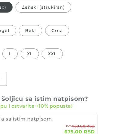
popustu
ex)
Ženski (strukiran)
eget
Bela
Crna
L
XL
XXL
Povećajte
količinu
za
e šoljicu sa istim natpisom?
Plants,
pu i ostvarite +10% popusta!
dogs,
coffee
ja sa istim natpisom
Majica
proizvod
-10%
750.00 RSD
675.00 RSD